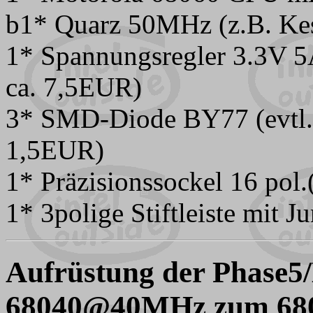
b1* Quarz 50MHz (z.B. Kes
1* Spannungsregler 3.3V 5
ca. 7,5EUR)
3* SMD-Diode BY77 (evtl. 
1,5EUR)
1* Präzisionssockel 16 pol.
1* 3polige Stiftleiste mit J
Aufrüstung der Phase
68040@40MHz zum 6